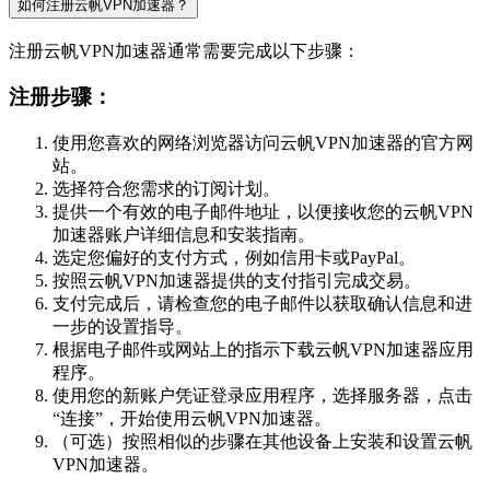
如何注册云帆VPN加速器？
注册云帆VPN加速器通常需要完成以下步骤：
注册步骤：
使用您喜欢的网络浏览器访问云帆VPN加速器的官方网
站。
选择符合您需求的订阅计划。
提供一个有效的电子邮件地址，以便接收您的云帆VPN
加速器账户详细信息和安装指南。
选定您偏好的支付方式，例如信用卡或PayPal。
按照云帆VPN加速器提供的支付指引完成交易。
支付完成后，请检查您的电子邮件以获取确认信息和进
一步的设置指导。
根据电子邮件或网站上的指示下载云帆VPN加速器应用
程序。
使用您的新账户凭证登录应用程序，选择服务器，点击
“连接”，开始使用云帆VPN加速器。
（可选）按照相似的步骤在其他设备上安装和设置云帆
VPN加速器。