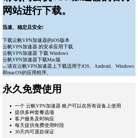
网站进行下载。
迅速、稳定且安全!
下载云帆VPN加速器的iOS版本
云帆VPN加速器 的安卓应用下载
云帆VPN加速器 下载 Windows
云帆VPN加速器下载Mac版
永久免费使用
一个 云帆VPN加速器 账户可以在所有设备上使用
提供多种套餐选项
客户服务及时响应
每天提供免费使用时段
30天内可退款保证