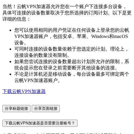
当然！云帆VPN加速器允许您在一个账户下连接多台设备，
具体可连接的设备数量取决于您所选择的订阅计划。以下是更
详细的信息：
您可以使用相同的用户凭证在任何设备上登录您的云帆
VPN加速器账户，包括安卓、苹果、Windows和macOS
设备。
可同时连接的设备数量依赖于您选定的计划。理论上，
连接设备的数量没有限制。
如果您尝试连接的设备数量超出计划所允许的限制，系
统会提示您在登录之前需要断开其他设备的连接。
不论是计算机还是移动设备，每台设备最多可绑定两个
云帆VPN加速器账户。
下载云帆VPN加速器
分享标题链接
分享页面链接
下载云帆VPN加速器是否需要注册账号？