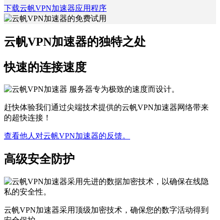
下载云帆VPN加速器应用程序
云帆VPN加速器的独特之处
快速的连接速度
赶快体验我们通过尖端技术提供的云帆VPN加速器网络带来
的超快连接！
查看他人对云帆VPN加速器的反馈。
高级安全防护
云帆VPN加速器采用顶级加密技术，确保您的数字活动得到