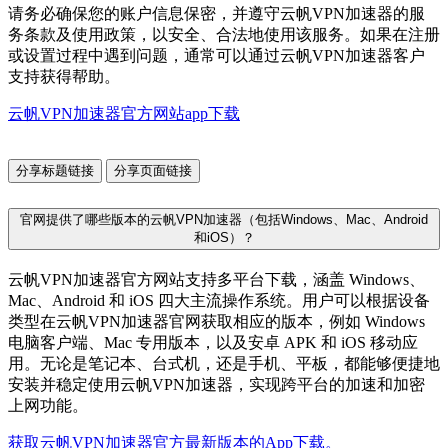
请务必确保您的账户信息保密，并遵守云帆VPN加速器的服
务条款及使用政策，以安全、合法地使用该服务。如果在注册
或设置过程中遇到问题，通常可以通过云帆VPN加速器客户
支持获得帮助。
云帆VPN加速器官方网站app下载
分享标题链接
分享页面链接
官网提供了哪些版本的云帆VPN加速器（包括Windows、Mac、Android
和iOS）？
云帆VPN加速器官方网站支持多平台下载，涵盖 Windows、
Mac、Android 和 iOS 四大主流操作系统。用户可以根据设备
类型在云帆VPN加速器官网获取相应的版本，例如 Windows
电脑客户端、Mac 专用版本，以及安卓 APK 和 iOS 移动应
用。无论是笔记本、台式机，还是手机、平板，都能够便捷地
安装并稳定使用云帆VPN加速器，实现跨平台的加速和加密
上网功能。
获取云帆VPN加速器官方最新版本的App下载。