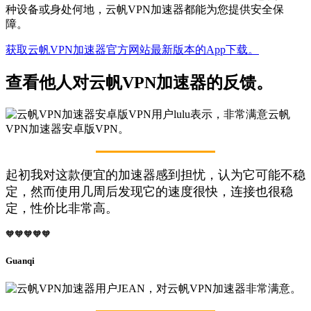
种设备或身处何地，云帆VPN加速器都能为您提供安全保
障。
获取云帆VPN加速器官方网站最新版本的App下载。
查看他人对云帆VPN加速器的反馈。
起初我对这款便宜的加速器感到担忧，认为它可能不稳
定，然而使用几周后发现它的速度很快，连接也很稳
定，性价比非常高。
🧡🧡🧡🧡🧡
Guanqi