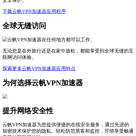
安全保护。
下载云帆VPN加速器应用程序
全球无缝访问
无论您是在外旅行还是在家中放松，都能享受到全球无缝的互
联网访问体验。
探索更多云帆VPN加速器应用特点
为何选择云帆VPN加速器
提升网络安全性
云帆VPN加速器为您提供便捷的在线安全服务，通过先进的
加密技术保护您的隐私。轻松防范黑客和监控，尽情享受畅通