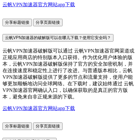
云帆VPN加速器官方网站app下载
分享标题链接
分享页面链接
云帆VPN加速器的破解版可以在哪儿下载？使用它安全吗？
云帆VPN加速器破解版可以通过 云帆VPN加速器官网渠道或
正规应用商店的特别版本入口获得。作为优化用户体验的版
本，云帆VPN加速器破解版保持了官方的安全加密机制，并
在连接速度和稳定性上进行了改进。与普通版本相比，云帆
VPN加速器破解版提供了更多的节点和流量支持，使用户能
够更加顺畅地访问全球网络。在下载时，建议始终通过 云帆
VPN加速器官网确认入口，以确保获取的是真正的官方版
本，避免来自非正规来源的下载。
云帆VPN加速器官方网站app下载
分享标题链接
分享页面链接