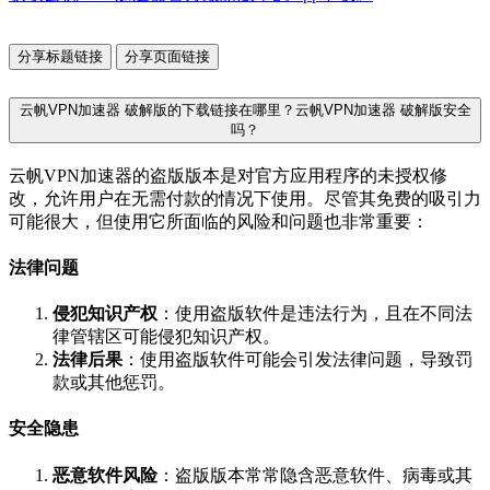
分享标题链接
分享页面链接
云帆VPN加速器 破解版的下载链接在哪里？云帆VPN加速器 破解版安全
吗？
云帆VPN加速器的盗版版本是对官方应用程序的未授权修
改，允许用户在无需付款的情况下使用。尽管其免费的吸引力
可能很大，但使用它所面临的风险和问题也非常重要：
法律问题
侵犯知识产权
：使用盗版软件是违法行为，且在不同法
律管辖区可能侵犯知识产权。
法律后果
：使用盗版软件可能会引发法律问题，导致罚
款或其他惩罚。
安全隐患
恶意软件风险
：盗版版本常常隐含恶意软件、病毒或其