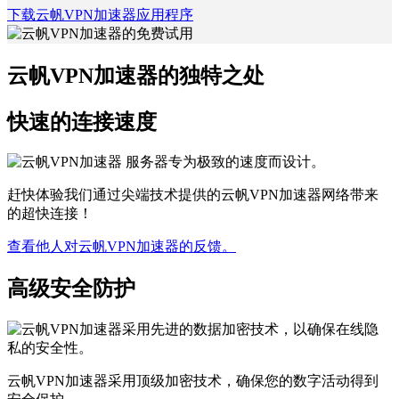
下载云帆VPN加速器应用程序
云帆VPN加速器的独特之处
快速的连接速度
赶快体验我们通过尖端技术提供的云帆VPN加速器网络带来
的超快连接！
查看他人对云帆VPN加速器的反馈。
高级安全防护
云帆VPN加速器采用顶级加密技术，确保您的数字活动得到