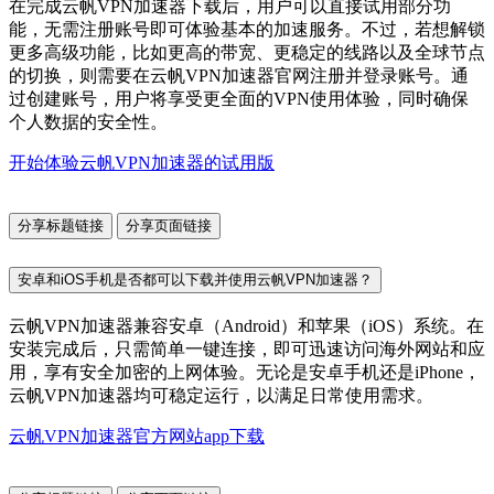
在完成云帆VPN加速器下载后，用户可以直接试用部分功
能，无需注册账号即可体验基本的加速服务。不过，若想解锁
更多高级功能，比如更高的带宽、更稳定的线路以及全球节点
的切换，则需要在云帆VPN加速器官网注册并登录账号。通
过创建账号，用户将享受更全面的VPN使用体验，同时确保
个人数据的安全性。
开始体验云帆VPN加速器的试用版
分享标题链接
分享页面链接
安卓和iOS手机是否都可以下载并使用云帆VPN加速器？
云帆VPN加速器兼容安卓（Android）和苹果（iOS）系统。在
安装完成后，只需简单一键连接，即可迅速访问海外网站和应
用，享有安全加密的上网体验。无论是安卓手机还是iPhone，
云帆VPN加速器均可稳定运行，以满足日常使用需求。
云帆VPN加速器官方网站app下载