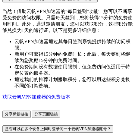
当然！借助云帆VPN加速器的“每日签到”功能，您可以不断享
受免费的访问权限。只需每天签到，您将获得15分钟的免费使
用时间。此外，通过邀请朋友，您可以获取积分，这些积分能
够兑换为1天的通行证。以下是更多详细信息：
云帆VPN加速器通过其每日签到系统提供持续的访问权
限。
新用户可获得15分钟的免费时长；此后，每天签到将继
续为您奖励15分钟的免费时间。
在免费期间没有数据使用限制，但免费访问仅适用于特
定位置的服务器。
通过我们的推荐计划赚取积分，您可以用这些积分兑换
不同的订阅选项。
获取云帆VPN加速器的免费版本
分享标题链接
分享页面链接
是否可以在多个设备上同时登录同一个云帆VPN加速器账号？