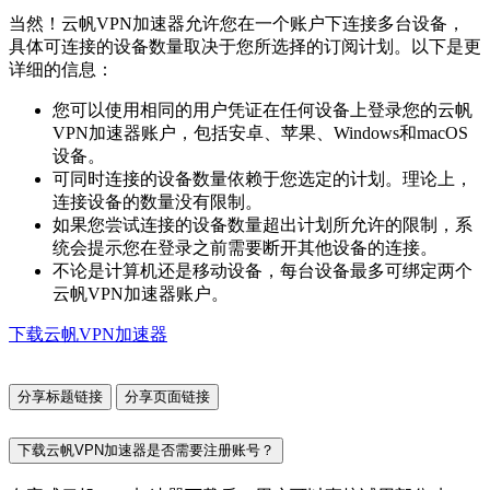
当然！云帆VPN加速器允许您在一个账户下连接多台设备，
具体可连接的设备数量取决于您所选择的订阅计划。以下是更
详细的信息：
您可以使用相同的用户凭证在任何设备上登录您的云帆
VPN加速器账户，包括安卓、苹果、Windows和macOS
设备。
可同时连接的设备数量依赖于您选定的计划。理论上，
连接设备的数量没有限制。
如果您尝试连接的设备数量超出计划所允许的限制，系
统会提示您在登录之前需要断开其他设备的连接。
不论是计算机还是移动设备，每台设备最多可绑定两个
云帆VPN加速器账户。
下载云帆VPN加速器
分享标题链接
分享页面链接
下载云帆VPN加速器是否需要注册账号？