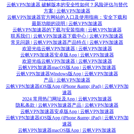
云帆VPN加速器 破解版本的安全性如何？风险评估与替代
方案 | 云帆VPN加速器
云帆VPN加速器官方网站的入口及使用指南：安全下载和
最新功能的说明 | 云帆VPN加速器
云帆VPN加速器的下载与安装指南 | 云帆VPN加速器
联系我们 | 云帆VPN加速器
下载中心 | 云帆VPN加速器
常见问题 | 云帆VPN加速器
产品特点 | 云帆VPN加速器
欢迎光临云帆VPN加速器 | 云帆VPN加速器
云帆VPN加速器安卓版App | 云帆VPN加速器
欢迎光临云帆VPN加速器 | 云帆VPN加速器
云帆VPN加速器macOS版App | 云帆VPN加速器
云帆VPN加速器Windows版App | 云帆VPN加速器
产品 | 云帆VPN加速器
云帆VPN加速器iOS版App (iPhone &amp; iPad) | 云帆VPN加
速器
2024 常用热门网址及App | 云帆VPN加速器
隐私条款 | 云帆VPN加速器
产品 | 云帆VPN加速器
云帆VPN加速器安卓版App | 云帆VPN加速器
云帆VPN加速器iOS版App (iPhone &amp; iPad) | 云帆VPN加
速器
云帆VPN加速器macOS版App | 云帆VPN加速器