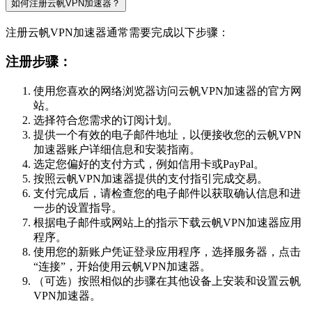
如何注册云帆VPN加速器？
注册云帆VPN加速器通常需要完成以下步骤：
注册步骤：
使用您喜欢的网络浏览器访问云帆VPN加速器的官方网
站。
选择符合您需求的订阅计划。
提供一个有效的电子邮件地址，以便接收您的云帆VPN
加速器账户详细信息和安装指南。
选定您偏好的支付方式，例如信用卡或PayPal。
按照云帆VPN加速器提供的支付指引完成交易。
支付完成后，请检查您的电子邮件以获取确认信息和进
一步的设置指导。
根据电子邮件或网站上的指示下载云帆VPN加速器应用
程序。
使用您的新账户凭证登录应用程序，选择服务器，点击
“连接”，开始使用云帆VPN加速器。
（可选）按照相似的步骤在其他设备上安装和设置云帆
VPN加速器。