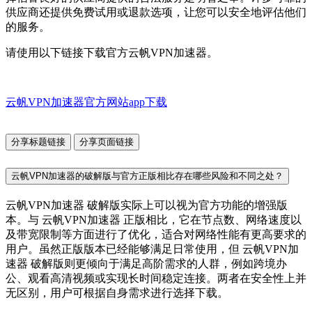
供应商还提供免费试用或退款选项，让您可以安全地评估他们
的服务。
请使用以下链接下载官方云帆VPN加速器。
云帆VPN加速器官方网站app下载
分享标题链接
分享页面链接
云帆VPN加速器的破解版与官方正版相比存在哪些风险和不同之处？
云帆VPN加速器 破解版实际上可以视为官方功能的增强版
本。与 云帆VPN加速器 正版相比，它在节点数、网络速度以
及带宽限制等方面进行了优化，适合对网络性能有更高要求的
用户。虽然正版版本已经能够满足日常使用，但 云帆VPN加
速器 破解版则更倾向于满足高阶需求的人群，例如跨境办
公、观看高清视频或实现长时间稳定连接。两者在安全性上并
无区别，用户可根据自身需求进行选择下载。