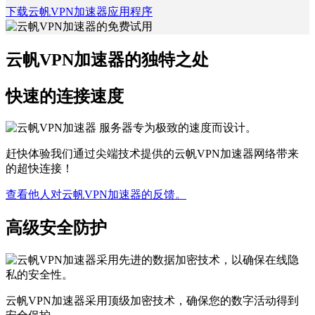
下载云帆VPN加速器应用程序
云帆VPN加速器的独特之处
快速的连接速度
赶快体验我们通过尖端技术提供的云帆VPN加速器网络带来
的超快连接！
查看他人对云帆VPN加速器的反馈。
高级安全防护
云帆VPN加速器采用顶级加密技术，确保您的数字活动得到