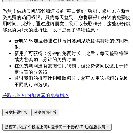
当然！借助云帆VPN加速器的“每日签到”功能，您可以不断享
受免费的访问权限。只需每天签到，您将获得15分钟的免费使
用时间。此外，通过邀请朋友，您可以获取积分，这些积分能
够兑换为1天的通行证。以下是更多详细信息：
云帆VPN加速器通过其每日签到系统提供持续的访问权
限。
新用户可获得15分钟的免费时长；此后，每天签到将继
续为您奖励15分钟的免费时间。
在免费期间没有数据使用限制，但免费访问仅适用于特
定位置的服务器。
通过我们的推荐计划赚取积分，您可以用这些积分兑换
不同的订阅选项。
获取云帆VPN加速器的免费版本
分享标题链接
分享页面链接
是否可以在多个设备上同时登录同一个云帆VPN加速器账号？