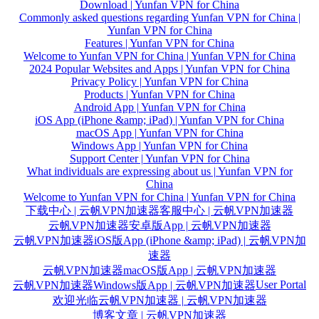
Download | Yunfan VPN for China
Commonly asked questions regarding Yunfan VPN for China |
Yunfan VPN for China
Features | Yunfan VPN for China
Welcome to Yunfan VPN for China | Yunfan VPN for China
2024 Popular Websites and Apps | Yunfan VPN for China
Privacy Policy | Yunfan VPN for China
Products | Yunfan VPN for China
Android App | Yunfan VPN for China
iOS App (iPhone &amp; iPad) | Yunfan VPN for China
macOS App | Yunfan VPN for China
Windows App | Yunfan VPN for China
Support Center | Yunfan VPN for China
What individuals are expressing about us | Yunfan VPN for
China
Welcome to Yunfan VPN for China | Yunfan VPN for China
下载中心 | 云帆VPN加速器
客服中心 | 云帆VPN加速器
云帆VPN加速器安卓版App | 云帆VPN加速器
云帆VPN加速器iOS版App (iPhone &amp; iPad) | 云帆VPN加
速器
云帆VPN加速器macOS版App | 云帆VPN加速器
User Portal
云帆VPN加速器Windows版App | 云帆VPN加速器
欢迎光临云帆VPN加速器 | 云帆VPN加速器
博客文章 | 云帆VPN加速器