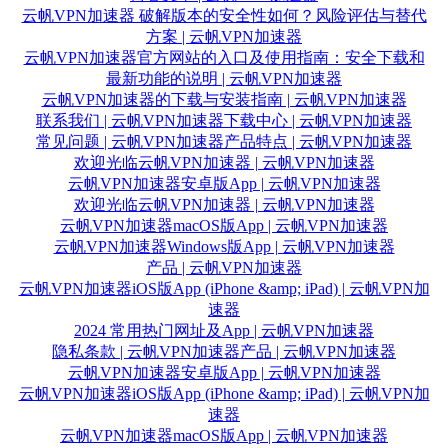
云帆VPN加速器 破解版本的安全性如何？风险评估与替代
方案 | 云帆VPN加速器
云帆VPN加速器官方网站的入口及使用指南：安全下载和
最新功能的说明 | 云帆VPN加速器
云帆VPN加速器的下载与安装指南 | 云帆VPN加速器
联系我们 | 云帆VPN加速器
下载中心 | 云帆VPN加速器
常见问题 | 云帆VPN加速器
产品特点 | 云帆VPN加速器
欢迎光临云帆VPN加速器 | 云帆VPN加速器
云帆VPN加速器安卓版App | 云帆VPN加速器
欢迎光临云帆VPN加速器 | 云帆VPN加速器
云帆VPN加速器macOS版App | 云帆VPN加速器
云帆VPN加速器Windows版App | 云帆VPN加速器
产品 | 云帆VPN加速器
云帆VPN加速器iOS版App (iPhone &amp; iPad) | 云帆VPN加
速器
2024 常用热门网址及App | 云帆VPN加速器
隐私条款 | 云帆VPN加速器
产品 | 云帆VPN加速器
云帆VPN加速器安卓版App | 云帆VPN加速器
云帆VPN加速器iOS版App (iPhone &amp; iPad) | 云帆VPN加
速器
云帆VPN加速器macOS版App | 云帆VPN加速器