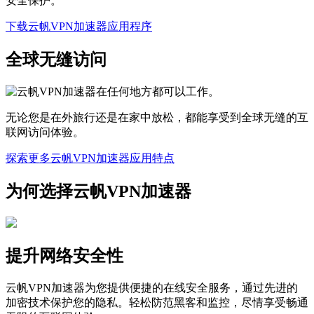
安全保护。
下载云帆VPN加速器应用程序
全球无缝访问
无论您是在外旅行还是在家中放松，都能享受到全球无缝的互
联网访问体验。
探索更多云帆VPN加速器应用特点
为何选择云帆VPN加速器
提升网络安全性
云帆VPN加速器为您提供便捷的在线安全服务，通过先进的
加密技术保护您的隐私。轻松防范黑客和监控，尽情享受畅通