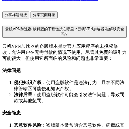
分享标题链接
分享页面链接
云帆VPN加速器 破解版的下载链接在哪里？云帆VPN加速器 破解版安全
吗？
云帆VPN加速器的盗版版本是对官方应用程序的未授权修
改，允许用户在无需付款的情况下使用。尽管其免费的吸引力
可能很大，但使用它所面临的风险和问题也非常重要：
法律问题
侵犯知识产权
：使用盗版软件是违法行为，且在不同法
律管辖区可能侵犯知识产权。
法律后果
：使用盗版软件可能会引发法律问题，导致罚
款或其他惩罚。
安全隐患
恶意软件风险
：盗版版本常常隐含恶意软件、病毒或其