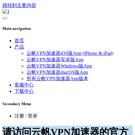
跳转到主要内容
Main navigation
首页
产品
云帆VPN加速器iOS版App (iPhone & iPad)
云帆VPN加速器安卓版App
云帆VPN加速器Windows版App
云帆VPN加速器macOS版App
所有云帆VPN加速器App版本
客服中心
下载中心
Secondary Menu
注册 / 登录
请访问云帆VPN加速器的官方