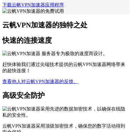
下载云帆VPN加速器应用程序
云帆VPN加速器的独特之处
快速的连接速度
赶快体验我们通过尖端技术提供的云帆VPN加速器网络带来
的超快连接！
查看他人对云帆VPN加速器的反馈。
高级安全防护
云帆VPN加速器采用顶级加密技术，确保您的数字活动得到