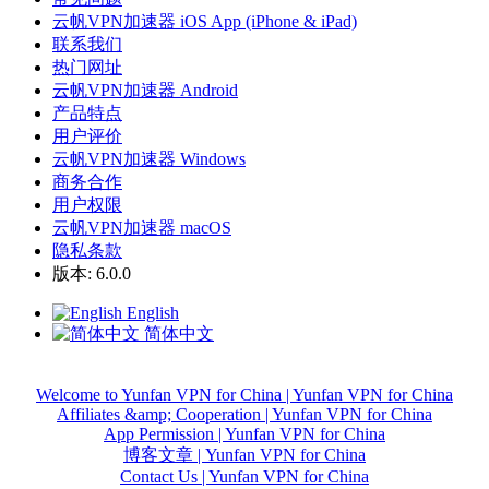
云帆VPN加速器 iOS App (iPhone & iPad)
联系我们
热门网址
云帆VPN加速器 Android
产品特点
用户评价
云帆VPN加速器 Windows
商务合作
用户权限
云帆VPN加速器 macOS
隐私条款
版本: 6.0.0
English
简体中文
Welcome to Yunfan VPN for China | Yunfan VPN for China
Affiliates &amp; Cooperation | Yunfan VPN for China
App Permission | Yunfan VPN for China
博客文章 | Yunfan VPN for China
Contact Us | Yunfan VPN for China