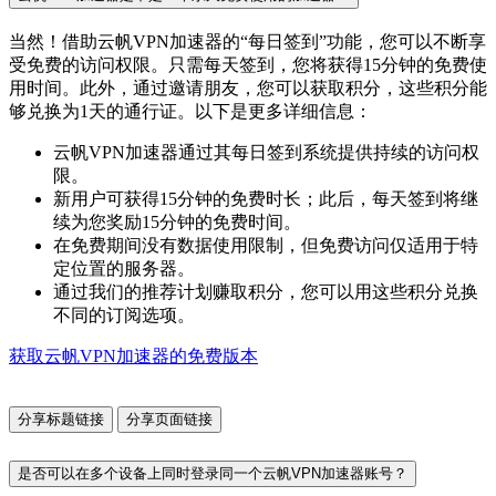
当然！借助云帆VPN加速器的“每日签到”功能，您可以不断享
受免费的访问权限。只需每天签到，您将获得15分钟的免费使
用时间。此外，通过邀请朋友，您可以获取积分，这些积分能
够兑换为1天的通行证。以下是更多详细信息：
云帆VPN加速器通过其每日签到系统提供持续的访问权
限。
新用户可获得15分钟的免费时长；此后，每天签到将继
续为您奖励15分钟的免费时间。
在免费期间没有数据使用限制，但免费访问仅适用于特
定位置的服务器。
通过我们的推荐计划赚取积分，您可以用这些积分兑换
不同的订阅选项。
获取云帆VPN加速器的免费版本
分享标题链接
分享页面链接
是否可以在多个设备上同时登录同一个云帆VPN加速器账号？