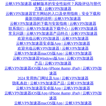
云帆VPN加速器 破解版本的安全性如何？风险评估与替代
方案 | 云帆VPN加速器
云帆VPN加速器官方网站的入口及使用指南：安全下载和
最新功能的说明 | 云帆VPN加速器
云帆VPN加速器的下载与安装指南 | 云帆VPN加速器
联系我们 | 云帆VPN加速器
下载中心 | 云帆VPN加速器
常见问题 | 云帆VPN加速器
产品特点 | 云帆VPN加速器
欢迎光临云帆VPN加速器 | 云帆VPN加速器
云帆VPN加速器安卓版App | 云帆VPN加速器
欢迎光临云帆VPN加速器 | 云帆VPN加速器
云帆VPN加速器macOS版App | 云帆VPN加速器
云帆VPN加速器Windows版App | 云帆VPN加速器
产品 | 云帆VPN加速器
云帆VPN加速器iOS版App (iPhone &amp; iPad) | 云帆VPN加
速器
2024 常用热门网址及App | 云帆VPN加速器
隐私条款 | 云帆VPN加速器
产品 | 云帆VPN加速器
云帆VPN加速器安卓版App | 云帆VPN加速器
云帆VPN加速器iOS版App (iPhone &amp; iPad) | 云帆VPN加
速器
云帆VPN加速器macOS版App | 云帆VPN加速器