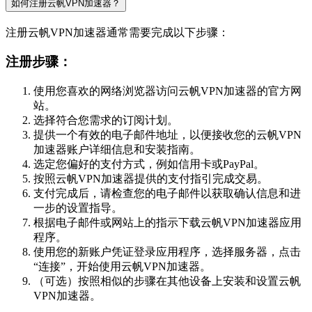
如何注册云帆VPN加速器？
注册云帆VPN加速器通常需要完成以下步骤：
注册步骤：
使用您喜欢的网络浏览器访问云帆VPN加速器的官方网
站。
选择符合您需求的订阅计划。
提供一个有效的电子邮件地址，以便接收您的云帆VPN
加速器账户详细信息和安装指南。
选定您偏好的支付方式，例如信用卡或PayPal。
按照云帆VPN加速器提供的支付指引完成交易。
支付完成后，请检查您的电子邮件以获取确认信息和进
一步的设置指导。
根据电子邮件或网站上的指示下载云帆VPN加速器应用
程序。
使用您的新账户凭证登录应用程序，选择服务器，点击
“连接”，开始使用云帆VPN加速器。
（可选）按照相似的步骤在其他设备上安装和设置云帆
VPN加速器。