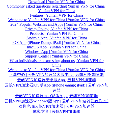
Download | Yunfan VPN for China
Commonly asked questions regarding Yunfan VPN for China |
Yunfan VPN for China
Features | Yunfan VPN for China
Welcome to Yunfan VPN for China | Yunfan VPN for China
2024 Popular Websites and Apps | Yunfan VPN for China
Privacy Policy | Yunfan VPN for China
Products | Yunfan VPN for China
Android App | Yunfan VPN for China
iOS App (iPhone &amp; iPad) | Yunfan VPN for China
macOS App | Yunfan VPN for China
Windows App | Yunfan VPN for China
Support Center | Yunfan VPN for China
What individuals are expressing about us | Yunfan VPN for
China
Welcome to Yunfan VPN for China | Yunfan VPN for China
下载中心 | 云帆VPN加速器
客服中心 | 云帆VPN加速器
云帆VPN加速器安卓版App | 云帆VPN加速器
云帆VPN加速器iOS版App (iPhone &amp; iPad) | 云帆VPN加
速器
云帆VPN加速器macOS版App | 云帆VPN加速器
User Portal
云帆VPN加速器Windows版App | 云帆VPN加速器
欢迎光临云帆VPN加速器 | 云帆VPN加速器
博客文章 | 云帆VPN加速器